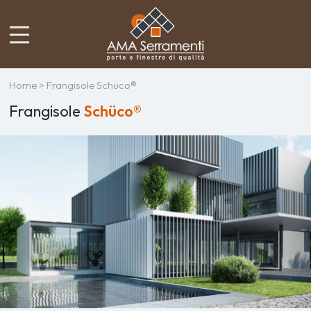
Home
> Frangisole Schüco®
Frangisole
Schüco®