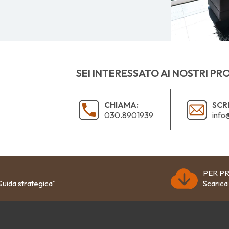
SEI INTERESSATO AI NOSTRI PR
CHIAMA:
SCRI
030.8901939
info
PER PR
uida strategica"
Scarica