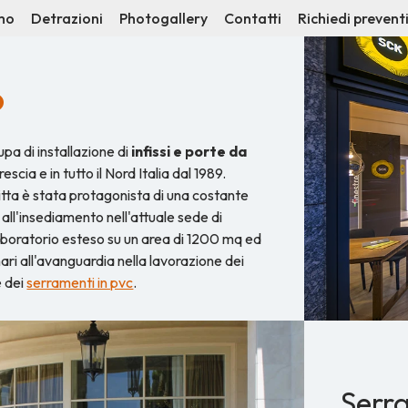
mo
Detrazioni
Photogallery
Contatti
Richiedi prevent
o
a di installazione di
infissi e porte da
escia e in tutto il Nord Italia dal 1989.
ditta è stata protagonista di una costante
all'insediamento nell'attuale sede di
aboratorio esteso su un area di 1200 mq ed
ri all'avanguardia nella lavorazione dei
 dei
serramenti in pvc
.
Serr