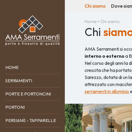
Chi siamo
Dove sia
Home
> Chi siamo
Chi
siam
AMA Serramenti si occup
interno o esterno
a Br
Nel corso degli anni la 
HOME
crescita che ha portato 
Sarezzo, dotata di un l
SERRAMENTI
attrezzato con macchina
serramenti in alluminio
e
PORTE E PORTONCINI
PORTONI
PERSIANE - TAPPARELLE