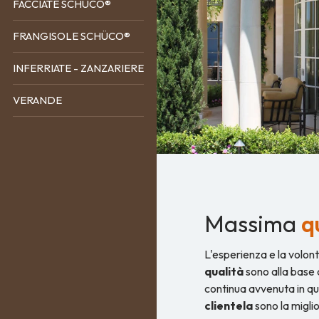
FACCIATE SCHÜCO®
FRANGISOLE SCHÜCO®
INFERRIATE - ZANZARIERE
VERANDE
Massima
q
L'esperienza e la volont
qualità
sono alla base d
continua avvenuta in que
clientela
sono la migli