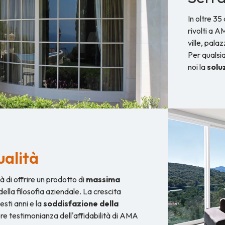
In oltre 35
rivolti a A
ville, pala
Per qualsia
noi la
solu
ualità
à di offrire un prodotto di
massima
ella filosofia aziendale. La crescita
sti anni e la
soddisfazione della
ore testimonianza dell'affidabilità di AMA