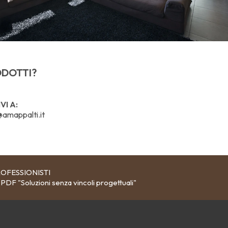
ODOTTI?
VI A:
@amappalti.it
OFESSIONISTI
 PDF "Soluzioni senza vincoli progettuali"