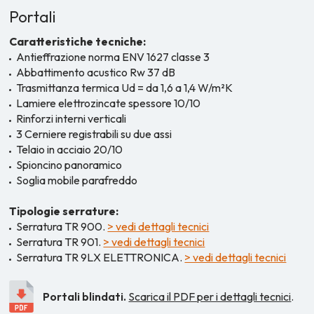
Portali
Caratteristiche tecniche:
Antieffrazione norma ENV 1627 classe 3
Abbattimento acustico Rw 37 dB
Trasmittanza termica Ud = da 1,6 a 1,4 W/m²K
Lamiere elettrozincate spessore 10/10
Rinforzi interni verticali
3 Cerniere registrabili su due assi
Telaio in acciaio 20/10
Spioncino panoramico
Soglia mobile parafreddo
Tipologie serrature:
Serratura TR 900.
> vedi dettagli tecnici
Serratura TR 901.
> vedi dettagli tecnici
Serratura TR 9LX ELETTRONICA.
> vedi dettagli tecnici
Portali blindati.
Scarica il PDF per i dettagli tecnici
.