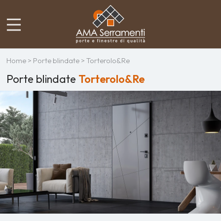
Home
>
Porte blindate
> Torterolo&Re
Porte blindate
Torterolo&Re