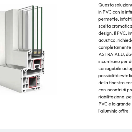
Questa soluzione
in PVC con le infin
permette, infatti
scelta cromatica 
design. Il PVC, 
acustico, richie
completamente ri
ASTRA ALU, dove 
incontrano per 
coniugabile ad og
possibilità estet
della finestra con
con incontri di p
riabilitazione, p
PVC e la grande v
l'alluminio offre.