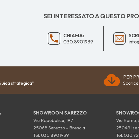
SEI INTERESSATO A QUESTO PR
CHIAMA:
SCRI
030.8901939
info
PER PR
uida strategica"
Scarica
A
SHOWROOM SAREZZO
SHOWROO
Via Repubblica, 197
Via Roma, 
25068 Sarezzo - Brescia
25049 Iseo
Tel.
030.8901939
Tel.
030.72