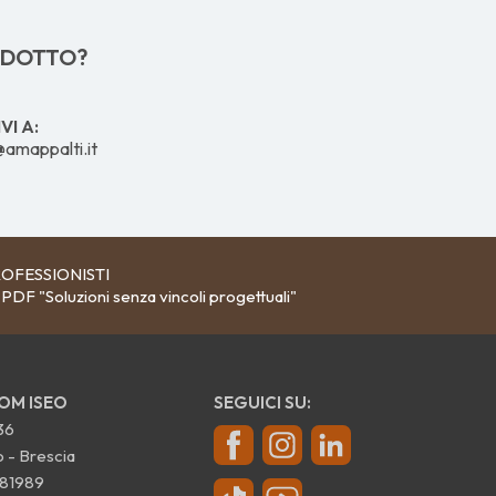
ODOTTO?
VI A:
@amappalti.it
OFESSIONISTI
 PDF "Soluzioni senza vincoli progettuali"
M ISEO
SEGUICI SU:
36
 - Brescia
81989