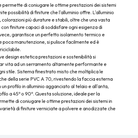
 permette di coniugare le ottime prestazioni dei sistemi
ite possibilità di finiture che l'alluminio offre. L'alluminio
, colorazioni più durature e stabili, oltre che una vasta
con finiture capaci di soddisfare ogni esigenza di
invece, garantisce un perfetto isolamento termico e
de poca manutenzione, si pulisce facilmente ed è
ciclabile.
design estetica prestazioni e sostenibilità si
dar vita ad un serramento altamente performante e
ni stile. Sistema finestrato misto che moltiplica le
iche della serie PVC A 70, rivestendo la faccia esterna
 un profilo in alluminio agganciato al telaio e all'anta,
rofilo a 45º o 90º. Questa soluzione, ideale per la
ermette di coniugare le ottime prestazioni dei sistemi in
arietà di finiture verniciate a polvere e anodizzate che