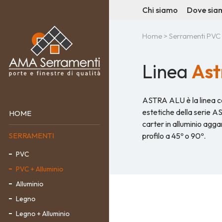
Chi siamo
Dove sia
Home
>
Serramenti PVC 
Linea
Ast
ASTRA ALU è la linea cap
estetiche della serie A
HOME
carter in alluminio aggan
profilo a 45º o 90º.
SERRAMENTI
PVC
PVC + Alluminio
Alluminio
Legno
Legno + Alluminio