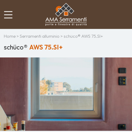
Home
>
Serramenti alluminio
> schüco® AWS 75.SI+
schüco®
AWS 75.SI+