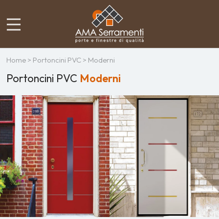
Home
>
Portoncini PVC
> Moderni
Portoncini PVC
Moderni