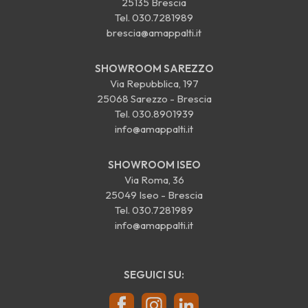
25135 Brescia
Tel.
030.7281989
brescia@amappalti.it
SHOWROOM SAREZZO
Via Repubblica, 197
25068 Sarezzo - Brescia
Tel.
030.8901939
info@amappalti.it
SHOWROOM ISEO
Via Roma, 36
25049 Iseo - Brescia
Tel.
030.7281989
info@amappalti.it
SEGUICI SU: