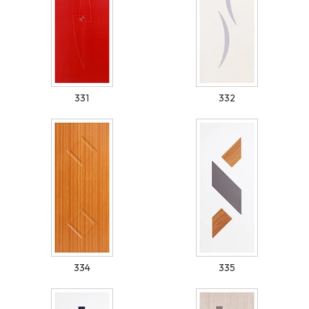
331
332
334
335