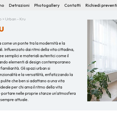
mo
Detrazioni
Photogallery
Contatti
Richiedi prevent
o
> Urban - Kru
u
ma come un ponte tra la modernità e la
. Influenzato dai ritmi della vita cittadina,
nee semplici e materiali autentici come il
inando elementi di design contemporaneo
familiarità. Gli spazi urban si
nzionalità e la versatilità, enfatizzando la
 pulite che ben si adattano a una vita
eale per chi ama il ritmo della vita
portare nelle proprie stanze un'atmosfera
e sempre attuale.