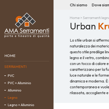
Chi siamo
Dove sia
Home
>
Serramenti legn
Urban
Kr
Lo stile urban si affer
naturalezza dei materiali
questo stile predilige li
HOME
legno e il vetro, comb
con un tocco di calore e 
SERRAMENTI
caratterizzano per la fu
luce naturale e le forme
PVC
dinamica e moderna. È id
PVC + Alluminio
contemporanea e vuole 
Alluminio
rilassata, accogliente 
Legno
Legno + Alluminio