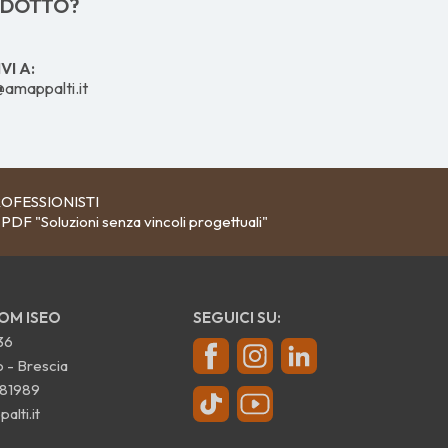
ODOTTO?
VI A:
@amappalti.it
OFESSIONISTI
 PDF "Soluzioni senza vincoli progettuali"
M ISEO
SEGUICI SU:
36
 - Brescia
81989
lti.it