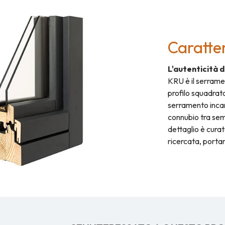
Caratter
L'autenticità 
KRU è il serramen
profilo squadra
serramento incar
connubio tra sem
dettaglio è cura
ricercata, portan