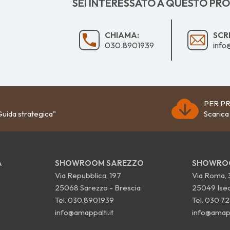
SEI INTERESSATO A QUESTO PR
CHIAMA:
SCRI
030.8901939
info
PER PR
uida strategica"
Scarica
A
SHOWROOM SAREZZO
SHOWROO
Via Repubblica, 197
Via Roma, 
25068 Sarezzo - Brescia
25049 Iseo
Tel.
030.8901939
Tel.
030.72
info@amappalti.it
info@amappa