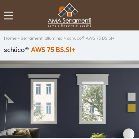
Home
>
Serramenti alluminio
> schüco® AWS 75 BS.SI+
schüco®
AWS 75 BS.SI+